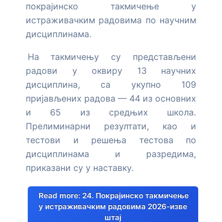
покрајинско такмичење у
Основе Arduino програмирања
Увод у примењену електронику
истраживачким радовима по научним
дисциплинама.
Мерење растојања помоћу ултразвучног сензора
Вежбе са ESP32
HC-SR04 и Arduino плоче
На такмичењу су представљени
Увод у ESP32
радови у оквиру 13 научних
Мерење температуре и влажности помоћу DHT11
дисциплина, са укупно 109
сензора
Мерење растојања помоћу HC-SR04 сензора и
пријављених радова — 44 из основних
ESP32 платформе
и 65 из средњих школа.
Вежба: Arduino и сензор осветљења (LDR)
Вежба: Управљање SG90 серво мотором помоћу
Прелиминарни резултати, као и
ESP32 платформе
тестови и решења тестова по
дисциплинама и разредима,
MPU-9250 senzor pokreta i orijentacije sa ESP32 |
приказани су у наставку.
Uvod u IMU senzore
Read more: 24. Покрајинско такмичење
Вежба: Сензор светлости са ESP32 платформом
у истраживачким радовима 2026-изве
штај
Вежба: Магнетометар MPU-9250 – Дигитални