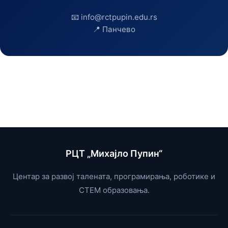
📧 info@rctpupin.edu.rs
📍 Панчево
РЦТ „Михајло Пупин“
Центар за развој талената, програмирања, роботике и
СТЕМ образовања.