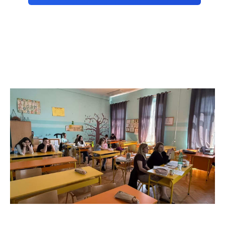
компас са ESP32 и Processing-ом
Акцелерометар са MPU-9250 и ESP32 –
Гравитација, убрзање и нагиб