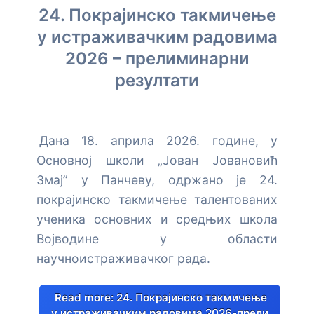
24. Покрајинско такмичење
у истраживачким радовима
2026 – прелиминарни
резултати
Дана 18. априла 2026. године, у
Основној школи „Јован Јовановић
Змај” у Панчеву, одржано је 24.
покрајинско такмичење талентованих
ученика основних и средњих школа
Војводине у области
научноистраживачког рада.
Read more: 24. Покрајинско такмичење
у истраживачким радовима 2026-прели