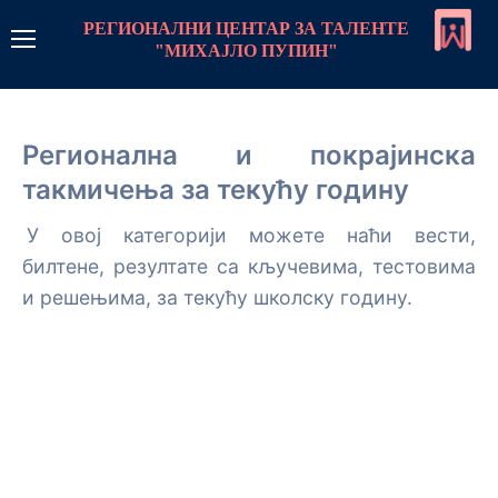
РЕГИОНАЛНИ ЦЕНТАР ЗА ТАЛЕНТЕ
"МИХАЈЛО ПУПИН"
РЦТ Пупин
Регионалнa и покрајинска
Линкови
такмичења за текућу годину
Контакт
У овој категорији можете наћи вести,
билтене, резултате са кључевима, тестовима
Пријава
и решењима, за текућу школску годину.
Програм рада
Стратегије рада са даровитим ученицима
Центар
Стална школа
Монографија центра
Такмичења
Стална школа-увод
Летње школе и колоније
О нама чланак
Такмичења програми
Предмети