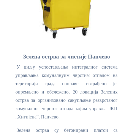
Зелена острва за чистије Панчево
У циљу успостављања интегралног система
управљања комуналнуим чврстим отпадом на
територији града панчаве, изграђено је,
опремљено и обележено, 20 локација Зелених
острва за организовано сакупљање разврстаног
комуналног чврстог отпада којим управља ЈКП
„Хигијена”, Панчево.
Зелена острва су бетонирани платои са