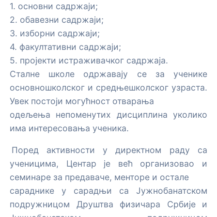
1. основни садржаји;
2. обавезни садржаји;
3. изборни садржаји;
4. факултативни садржаји;
5. пројекти истраживачког садржаја.
Сталне школе одржавају се за ученике
основношколског и средњешколског узраста.
Увек постоји могућност отварања
одељења непоменутих дисциплина уколико
има интересовања ученика.
Поред активности у директном раду са
ученицима, Центар је већ организовао и
семинаре за предаваче, менторе и остале
сараднике у сарадњи са Јужнобанатском
подружницом Друштва физичара Србије и