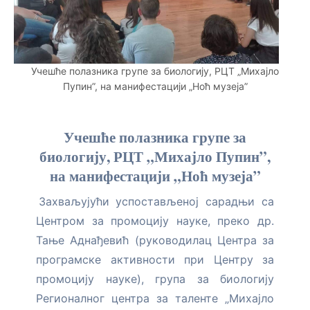
Учешће полазника групе за биологију, РЦТ „Михајло
Пупин”, на манифестацији „Ноћ музеја”
Учешће полазника групе за
биологију, РЦТ „Михајло Пупин”,
на манифестацији „Ноћ музеја”
Захваљујући успостављеној сарадњи са
Центром за промоцију науке, преко др.
Тање Аднађевић (руководилац Центра за
програмске активности при Центру за
промоцију науке), група за биологију
Регионалног центра за таленте „Михајло