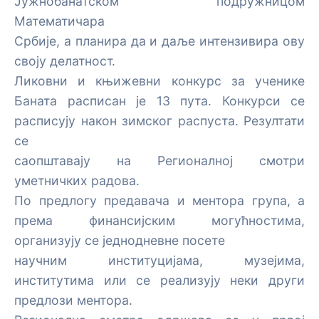
Јужнобанатском подружницом
Математичара
Србије, а планира да и даље интензивира ову
своју делатност.
Ликовни и књижевни конкурс за ученике
Баната расписан је 13 пута. Конкурси се
расписују након зимског распуста. Резултати
се
саопштавају на Регионалној смотри
уметничких радова.
По предлогу предавача и ментора група, а
према финансијским могућностима,
организују се једнодневне посете
научним институцијама, музејима,
институтима или се реализују неки други
предлози ментора.