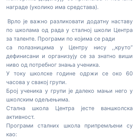
награде (уколико има средстава).
Врло је важно разликовати додатну наставу
по школама од рада у сталној школи Центра
за таленте. Програми по којима се ради
са полазницима у Центру нису ,,круто”
дефинисани и организују се за знатно виши
ниво од потребног знања ученика.
У току школске године одржи се око 60
часова у свакој групи.
Број ученика у групи је далеко мањи него у
школским одељењима.
Стална школа Центра јесте ваншколска
активност.
Програми сталних школа припремљени су
као: