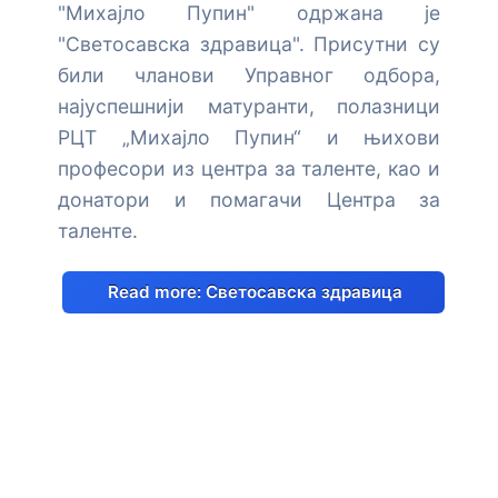
"Михајло Пупин" одржана је
"Светосавска здравица". Присутни су
били чланови Управног одбора,
најуспешнији матуранти, полазници
РЦТ „Михајло Пупин“ и њихови
професори из центра за таленте, као и
донатори и помагачи Центра за
таленте.
Read more: Светосавска здравица