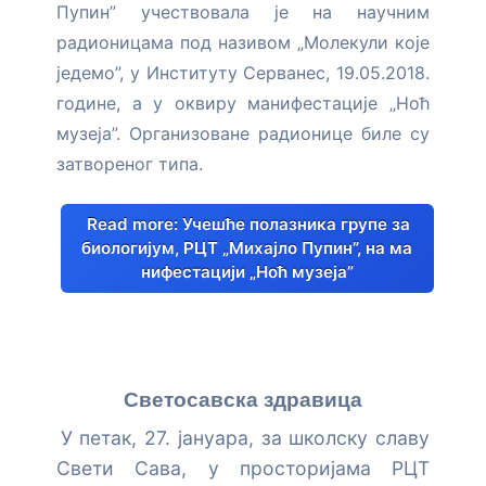
Пупин” учествовала је на научним
радионицама под називом „Молекули које
једемо”, у Институту Серванес, 19.05.2018.
године, а у оквиру манифестације „Ноћ
музеја”. Организоване радионице биле су
затвореног типа.
Read more: Учешће полазника групе за
биологијум, РЦТ „Михајло Пупин”, на ма
нифестацији „Ноћ музеја”
Светосавска здравица
У петак, 27. јануара, за школску славу
Свети Сава, у просторијама РЦТ