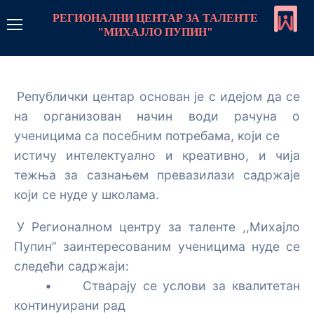
РЕГИОНАЛНИ ЦЕНТАР ЗА ТАЛЕНТЕ
"МИХАЈЛО ПУПИН"
РЦТ Пупин
Републички центар основан је с идејом да се
Линкови
на организован начин води рачуна о
Контакт
ученицима са посебним потребама, који се
истичу интелектуално и креативно, и чија
Пријава
тежња за сазнањем превазилази садржаје
који се нуде у школама.
Програм рада
У Регионалном центру за таленте ,,Михајло
Стратегије рада са даровитим ученицима
Центар
Пупин” заинтересованим ученицима нуде се
следећи садржаји:
Стална школа
Монографија центра
Такмичења
• Стварају се услови за квалитетан
континуирани рад
Стална школа-увод
Летње школе и колоније
О нама чланак
Такмичења програми
Предмети