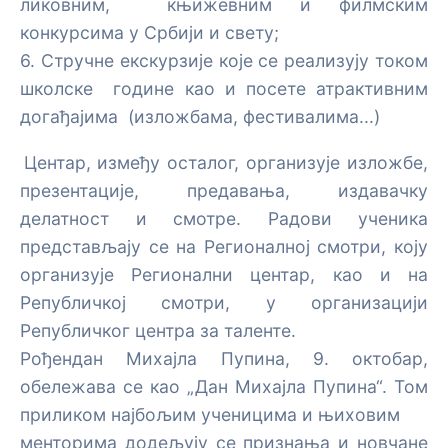
ликовним, књижевним и филмским
компас са ESP32 и Processing-ом
конкурсима у Србији и свету;
6. Стручне екскурзије које се реализују током
Акцелерометар са MPU-9250 и ESP32 –
школске године као и посете атрактивним
Гравитација, убрзање и нагиб
догађајима (изложбама, фестивалима...)
Центар, између осталог, организује изложбе,
презентације, предавања, издавачку
делатност и смотре. Радови ученика
представљају се на Регионалној смотри, коју
oрганизује Регионални центар, као и на
Републичкој смотри, у организацији
Републичког центра за таленте.
Рођендан Михајла Пупина, 9. октобар,
обележава се као „Дан Михајла Пупина“. Том
приликом најбољим ученицима и њиховим
менторима додељују се признања и новчане