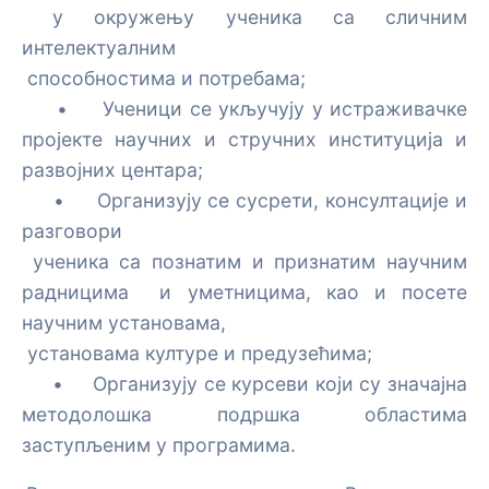
у окружењу ученика са сличним
Стална школа у 2023 години
Стручне и радне екскурзије
Часопис
интелектуалним
Регионалнa такмичења
Програмирање
Пројекти
способностима и потребама;
Пупин
Додатне активности центра
Такмичења у текућој години
Државна такмичења
Креативно програмирање
Ликовна уметност
Еразмус+ пројекат
• Ученици се укључују у истраживачке
пројекте научних и стручних институција и
Вајферт
Архива догађаја за такмичења на регионалном и
Такмичења у текућој години-државна
Документи за такмичење
Креативно програмирање за основце почетнике
Креативно програмирање - увод
Галерија ликовних радова 2007-2008
Физика, истраживања и рад са талентованим
развојних центара;
покрајинском нивоу
ученицима
• Организују се сусрети, консултације и
Архива догађаја за такмичења на државном нивоу
Пупинов изазов
Креирање 2D анимација у Processing-у (Java)
Конкурси
Галерија ликовних радова 2008-2009
разговори
Математика - рад са талентованим ученицима
ученика са познатим и признатим научним
Камп у Идвору
Симулација кретања Земље око Сунца у 3D
Конкурси
Награђени радови
Processing-у (Java)
радницима и уметницима, као и посете
Роботика и мехатроника
Вештачка интелигенција водич
Резултати
научним установама,
установама културе и предузећима;
Креативно програмирање за основце
Обавештења
• Организују се курсеви који су значајна
методолошка подршка областима
Примењена електроника
заступљеним у програмима.
Ардуино вежбе