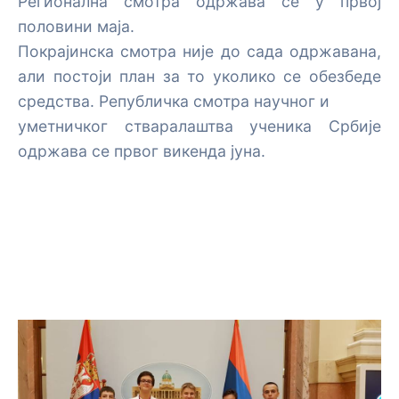
Регионална смотра одржава се у првој
половини маја.
Покрајинска смотра није до сада одржавана,
али постоји план за то уколико се обезбеде
средства. Републичка смотра научног и
уметничког стваралаштва ученика Србије
одржава се првог викенда јуна.