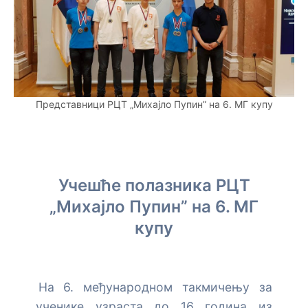
Представници РЦТ „Михајло Пупин” на 6. МГ купу
Учешће полазника РЦТ
„Михајло Пупин” на 6. МГ
купу
На 6. међународном такмичењу за
ученике узраста до 16 година из