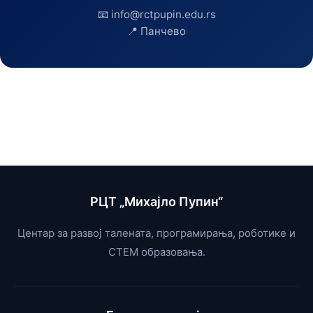
📧 info@rctpupin.edu.rs
📍 Панчево
РЦТ „Михајло Пупин“
Центар за развој талената, програмирања, роботике и
СТЕМ образовања.