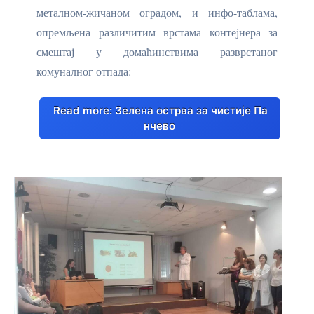
металном-жичаном оградом, и инфо-таблама,
опремљена различитим врстама контејнера за
смештај у домаћинствима разврстаног
комуналног отпада:
Read more: Зелена острва за чистије Па
нчево