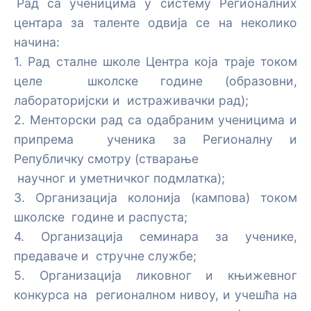
Рад са ученицима у систему Регионалних
центара за таленте одвија се на неколико
Основе Arduino програмирања
Увод у примењену електронику
начина:
Мерење растојања помоћу ултразвучног сензора
Вежбе са ESP32
1. Рад сталне школе Центра која траје током
HC-SR04 и Arduino плоче
целе школске године (образовни,
Увод у ESP32
лабораторијски и истраживачки рад);
Мерење температуре и влажности помоћу DHT11
2. Менторски рад са одабраним ученицима и
сензора
Мерење растојања помоћу HC-SR04 сензора и
припрема ученика за Регионалну и
ESP32 платформе
Вежба: Arduino и сензор осветљења (LDR)
Републичку смотру (стварање
Вежба: Управљање SG90 серво мотором помоћу
научног и уметничког подмлатка);
ESP32 платформе
3. Организација колонија (кампова) током
школске године и распуста;
MPU-9250 senzor pokreta i orijentacije sa ESP32 |
4. Организација семинара за ученике,
Uvod u IMU senzore
предаваче и стручне службе;
Вежба: Сензор светлости са ESP32 платформом
5. Организација ликовног и књижевног
конкурса на регионалном нивоу, и учешћа на
Вежба: Магнетометар MPU-9250 – Дигитални