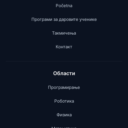
компас са ESP32 и Processing-ом
Početna
Акцелерометар са MPU-9250 и ESP32 –
Програми за даровите ученике
Гравитација, убрзање и нагиб
Такмичења
Контакт
Области
Програмирање
Роботика
Физика