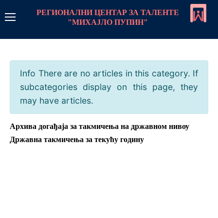
РЕГИОНАЛНИ ЦЕНТАР ЗА ТАЛЕНТЕ
"МИХАЈЛО ПУПИН"
РЦТ Пупин
Линкови
Info
There are no articles in this category. If
subcategories display on this page, they
Контакт
may have articles.
Пријава
Архива догађаја за такмичења на државном нивоу
Државна такмичења за текућу годину
Програм рада
Стратегије рада са даровитим ученицима
Центар
Стална школа
Монографија центра
Такмичења
Стална школа-увод
Летње школе и колоније
О нама чланак
Такмичења програми
Предмети