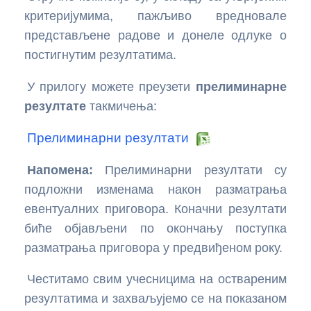
критеријумима, пажљиво вредновале
Основе Arduino програмирања
Увод у примењену електронику
представљене радове и донеле одлуке о
постигнутим резултатима.
Мерење растојања помоћу ултразвучног сензора
Вежбе са ESP32
HC-SR04 и Arduino плоче
У прилогу можете преузети
прелиминарне
Увод у ESP32
резултате
такмичења:
Мерење температуре и влажности помоћу DHT11
сензора
Мерење растојања помоћу HC-SR04 сензора и
Прелиминарни резултати
ESP32 платформе
Вежба: Arduino и сензор осветљења (LDR)
Напомена:
Прелиминарни резултати су
Вежба: Управљање SG90 серво мотором помоћу
подложни изменама након разматрања
ESP32 платформе
евентуалних приговора. Коначни резултати
MPU-9250 senzor pokreta i orijentacije sa ESP32 |
биће објављени по окончању поступка
Uvod u IMU senzore
разматрања приговора у предвиђеном року.
Вежба: Сензор светлости са ESP32 платформом
Честитамо свим учесницима на оствареним
резултатима и захваљујемо се на показаном
Вежба: Магнетометар MPU-9250 – Дигитални