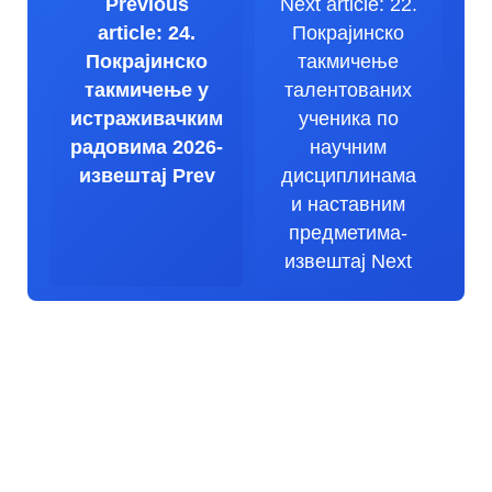
Previous
Next article: 22.
article: 24.
Покрајинско
Покрајинско
такмичење
такмичење у
талентованих
истраживачким
ученика по
радовима 2026-
научним
извештај
Prev
дисциплинама
и наставним
предметима-
извештај
Next