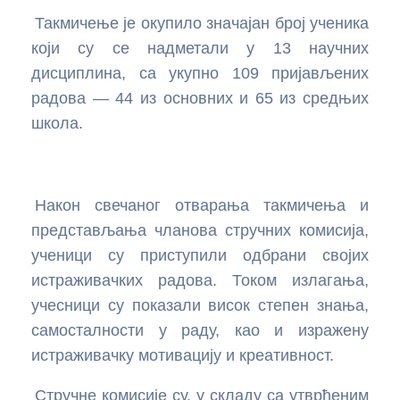
Такмичење је окупило значајан број ученика
Стална школа у 2023 години
Стручне и радне екскурзије
Часопис
Регионалнa такмичења
Програмирање
Пројекти
који су се надметали у 13 научних
дисциплина, са укупно 109 пријављених
Пупин
Додатне активности центра
Такмичења у текућој години
Државна такмичења
Креативно програмирање
Ликовна уметност
Еразмус+ пројекат
радова — 44 из основних и 65 из средњих
школа.
Вајферт
Архива догађаја за такмичења на регионалном и
Такмичења у текућој години-државна
Документи за такмичење
Креативно програмирање за основце почетнике
Креативно програмирање - увод
Галерија ликовних радова 2007-2008
Физика, истраживања и рад са талентованим
покрајинском нивоу
ученицима
Архива догађаја за такмичења на државном нивоу
Пупинов изазов
Креирање 2D анимација у Processing-у (Java)
Конкурси
Галерија ликовних радова 2008-2009
Математика - рад са талентованим ученицима
Након свечаног отварања такмичења и
Камп у Идвору
Симулација кретања Земље око Сунца у 3D
Конкурси
Награђени радови
представљања чланова стручних комисија,
Processing-у (Java)
Роботика и мехатроника
ученици су приступили одбрани својих
Вештачка интелигенција водич
Резултати
истраживачких радова. Током излагања,
Креативно програмирање за основце
Обавештења
учесници су показали висок степен знања,
самосталности у раду, као и изражену
Примењена електроника
истраживачку мотивацију и креативност.
Ардуино вежбе
Стручне комисије су, у складу са утврђеним