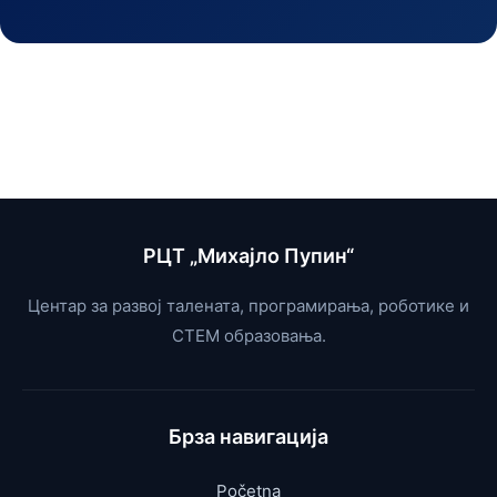
РЦТ „Михајло Пупин“
Центар за развој талената, програмирања, роботике и
СТЕМ образовања.
Брза навигација
Početna