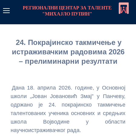
РЕГИОНАЛНИ ЦЕНТАР ЗА ТАЛЕНТЕ
"МИХАЈЛО ПУПИН"
РЦТ Пупин
24. Покрајинско такмичење у
Линкови
истраживачким радовима 2026
Контакт
– прелиминарни резултати
Пријава
Дана 18. априла 2026. године, у Основној
Програм рада
школи „Јован Јовановић Змај” у Панчеву,
Стратегије рада са даровитим ученицима
Центар
одржано је 24. покрајинско такмичење
талентованих ученика основних и средњих
Стална школа
Монографија центра
Такмичења
школа Војводине у области
научноистраживачког рада.
Стална школа-увод
Летње школе и колоније
О нама чланак
Такмичења програми
Предмети